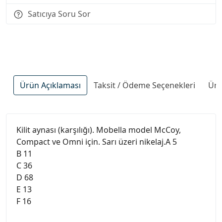
Satıcıya Soru Sor
Ürün Açıklaması
Taksit / Ödeme Seçenekleri
Ürü
Kilit aynası (karşılığı). Mobella model McCoy,
Compact ve Omni için. Sarı üzeri nikelaj.A 5
B 11
C 36
D 68
E 13
F 16