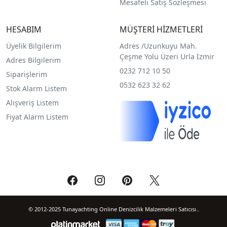
Mesafeli Satış Sözleşmesi
HESABIM
MÜŞTERİ HİZMETLERİ
Üyelik Bilgilerim
Adres /
Uzunkuyu Mah.
Çeşme Yolu Üzeri Urla İzmir
Adres Bilgilerim
0232 712 10 50
Siparişlerim
0532 623 32 62
Stok Alarm Listem
Alışveriş Listem
Fiyat Alarm Listem
© 2012-2025 Tunayachting Online Denizcilik Malzemeleri Satıcısı..