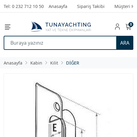
Tel: 0 232 712 10 50
Anasayfa
Sipariş Takibi
Müşteri Hi
0
ARA
Anasayfa
Kabin
Kilit
DİĞER