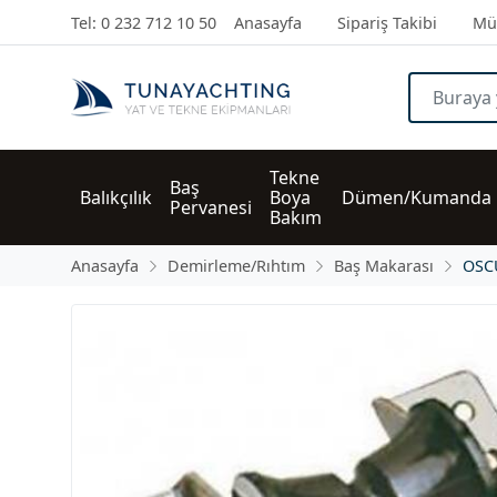
Tel: 0 232 712 10 50
Anasayfa
Sipariş Takibi
Müş
Tekne 
Baş 
Balıkçılık
Boya 
Dümen/Kumanda
Pervanesi
Bakım
Anasayfa
Demirleme/Rıhtım
Baş Makarası
OSC