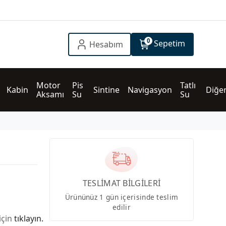
0
Sepetim
Hesabım
Motor 
Pis 
Tatlı 
Kabin
Sintine
Navigasyon
Diğe
Aksamı
Su
Su
TESLİMAT BİLGİLERİ
Ürününüz 1 gün içerisinde teslim
edilir
için
tıklayın.