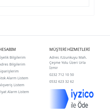
HESABIM
MÜŞTERİ HİZMETLERİ
Üyelik Bilgilerim
Adres /
Uzunkuyu Mah.
Çeşme Yolu Üzeri Urla
Adres Bilgilerim
İzmir
Siparişlerim
0232 712 10 50
Stok Alarm Listem
0532 623 32 62
Alışveriş Listem
Fiyat Alarm Listem