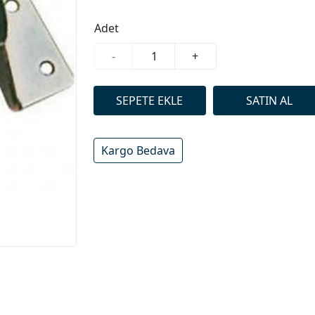
Adet
-
+
Kargo Bedava