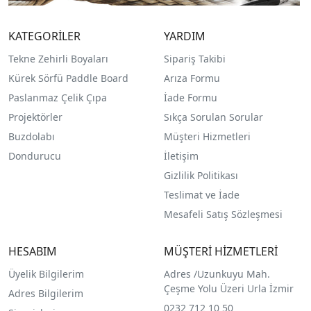
KATEGORİLER
YARDIM
Tekne Zehirli Boyaları
Sipariş Takibi
Kürek Sörfü Paddle Board
Arıza Formu
Paslanmaz Çelik Çıpa
İade Formu
Projektörler
Sıkça Sorulan Sorular
Buzdolabı
Müşteri Hizmetleri
Dondurucu
İletişim
Gizlilik Politikası
Teslimat ve İade
Mesafeli Satış Sözleşmesi
HESABIM
MÜŞTERİ HİZMETLERİ
Üyelik Bilgilerim
Adres /
Uzunkuyu Mah.
Çeşme Yolu Üzeri Urla İzmir
Adres Bilgilerim
0232 712 10 50