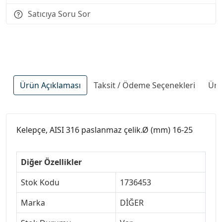
Satıcıya Soru Sor
Ürün Açıklaması
Taksit / Ödeme Seçenekleri
Ürü
Kelepçe, AISI 316 paslanmaz çelik.Ø (mm) 16-25
Diğer Özellikler
Stok Kodu
1736453
Marka
DİĞER