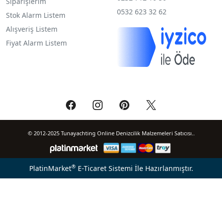
Siparişlerim
0532 623 32 62
Stok Alarm Listem
Alışveriş Listem
Fiyat Alarm Listem
© 2012-2025 Tunayachting Online Denizcilik Malzemeleri Satıcısı..
®
PlatinMarket
E-Ticaret Sistemi
İle Hazırlanmıştır.