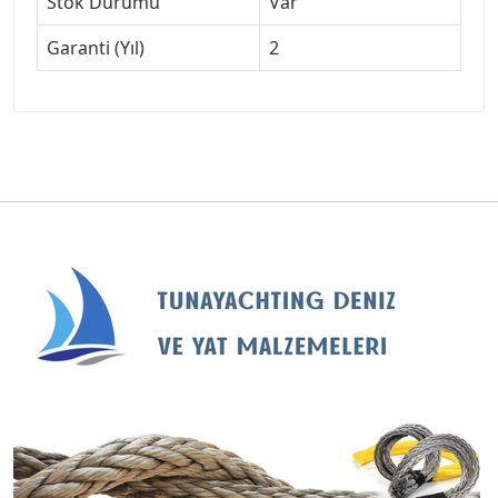
Stok Durumu
Var
Garanti (Yıl)
2