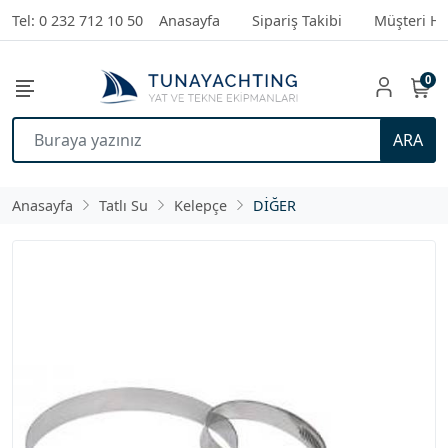
Tel: 0 232 712 10 50
Anasayfa
Sipariş Takibi
Müşteri Hi
0
ARA
Anasayfa
Tatlı Su
Kelepçe
DİĞER