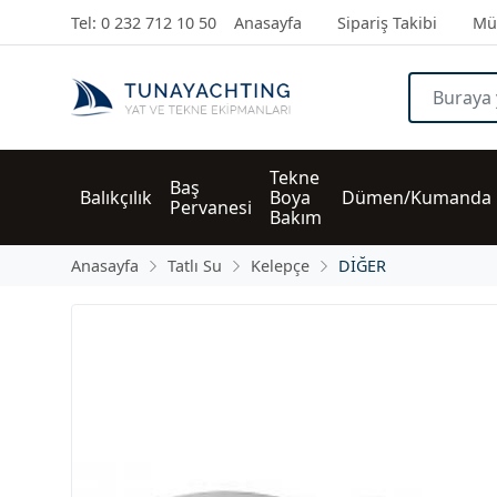
Tel: 0 232 712 10 50
Anasayfa
Sipariş Takibi
Müş
Tekne 
Baş 
Balıkçılık
Boya 
Dümen/Kumanda
Pervanesi
Bakım
Anasayfa
Tatlı Su
Kelepçe
DİĞER