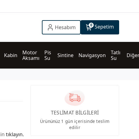
0
Sepetim
Hesabım
Motor 
Pis 
Tatlı 
Kabin
Sintine
Navigasyon
Diğe
Aksamı
Su
Su
TESLİMAT BİLGİLERİ
Ürününüz 1 gün içerisinde teslim
edilir
çin
tıklayın.