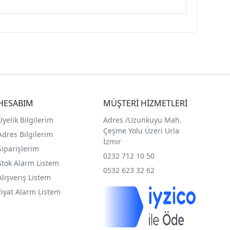
HESABIM
MÜŞTERİ HİZMETLERİ
Üyelik Bilgilerim
Adres /
Uzunkuyu Mah.
Çeşme Yolu Üzeri Urla
Adres Bilgilerim
İzmir
Siparişlerim
0232 712 10 50
Stok Alarm Listem
0532 623 32 62
Alışveriş Listem
Fiyat Alarm Listem