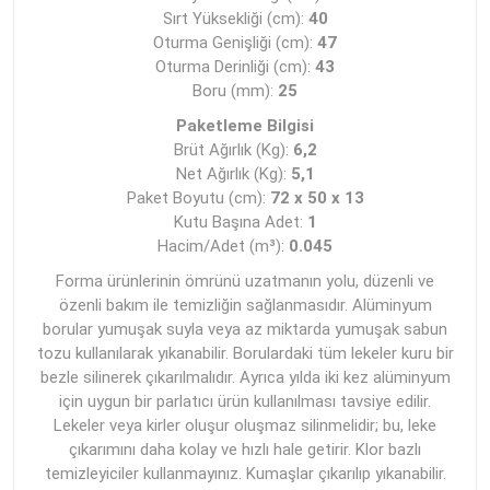
Sırt Yüksekliği (cm):
40
Oturma Genişliği (cm):
47
Oturma Derinliği (cm):
43
Boru (mm):
25
Paketleme Bilgisi
Brüt Ağırlık (Kg):
6,2
Net Ağırlık (Kg):
5,1
Paket Boyutu (cm):
72 x 50 x 13
Kutu Başına Adet:
1
Hacim/Adet (m³):
0.045
Forma ürünlerinin ömrünü uzatmanın yolu, düzenli ve
özenli bakım ile temizliğin sağlanmasıdır. Alüminyum
borular yumuşak suyla veya az miktarda yumuşak sabun
tozu kullanılarak yıkanabilir. Borulardaki tüm lekeler kuru bir
bezle silinerek çıkarılmalıdır. Ayrıca yılda iki kez alüminyum
için uygun bir parlatıcı ürün kullanılması tavsiye edilir.
Lekeler veya kirler oluşur oluşmaz silinmelidir; bu, leke
çıkarımını daha kolay ve hızlı hale getirir. Klor bazlı
temizleyiciler kullanmayınız. Kumaşlar çıkarılıp yıkanabilir.