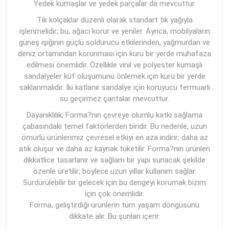
Yedek kumaşlar ve yedek parçalar da mevcuttur.
Tik kolçaklar düzenli olarak standart tik yağıyla
işlenmelidir; bu, ağacı korur ve yeniler. Ayrıca, mobilyaların
güneş ışığının güçlü soldurucu etkilerinden, yağmurdan ve
deniz ortamından korunması için kuru bir yerde muhafaza
edilmesi önemlidir. Özellikle vinil ve polyester kumaşlı
sandalyeler küf oluşumunu önlemek için kuru bir yerde
saklanmalıdır. İki katlanır sandalye için koruyucu fermuarlı
su geçirmez çantalar mevcuttur.
Dayanıklılık, Forma?nın çevreye olumlu katkı sağlama
çabasındaki temel faktörlerden biridir. Bu nedenle, uzun
ömürlü ürünlerimiz çevresel etkiyi en aza indirir; daha az
atık oluşur ve daha az kaynak tüketilir. Forma?nın ürünleri
dikkatlice tasarlanır ve sağlam bir yapı sunacak şekilde
özenle üretilir; böylece uzun yıllar kullanım sağlar.
Sürdürülebilir bir gelecek için bu dengeyi korumak bizim
için çok önemlidir.
Forma, geliştirdiği ürünlerin tüm yaşam döngüsünü
dikkate alır. Bu şunları içerir: