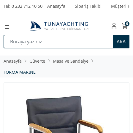
Tel: 0 232 712 10 50
Anasayfa
Sipariş Takibi
Müşteri Hi
0
ARA
Anasayfa
Güverte
Masa ve Sandalye
FORMA MARINE