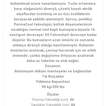
kullanılmak üzere tasarlanmıştır. Tuzlu ortamlara
karşı olağanüstü dirençli, çözelti boyalı akrilik
elyaflardan üretilmiş ve su itici özelliklerini
koruyacak şekilde işlenmiştir. Ayrıca, yenilikçi
PermaCool teknolojisi, koltuk döşemelerinizin
sıcaklığını normal vinil kaplı kumaşlara kıyasla 16
santigrat dereceye/ 60 Fahrenheit dereceye kadar
düşürür. Bu kumaşların uzun ömürlü ve zamanla
oldukça dirençli olduğu kanıtlanmıştır. Kullanım
ömürlerini uzatmak, çevreyi korumak için en etkili
önlemdir; çünkü değiştirme ihtiyacını azaltarak
daha az tüketim ve atık sağlar.
Donanım:
Alüminyum döküm menteşeler ve bağlantılar
Tik Kolçaklar
Yükleme Kapasitesi:
90 kg/200 lbs
Ölçüler
Oturma Yüksekliği (cm):
46
Sandalye Yüksekliği (cm):
86