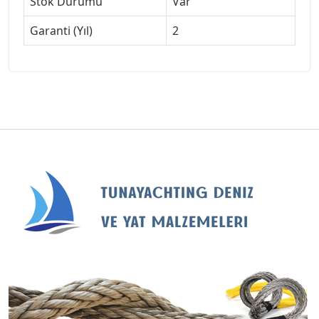
Stok Durumu
Var
Garanti (Yıl)
2