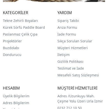
KATEGORİLER
YARDIM
Tekne Zehirli Boyaları
Sipariş Takibi
Kürek Sörfü Paddle Board
Arıza Formu
Paslanmaz Çelik Çıpa
İade Formu
Projektörler
Sıkça Sorulan Sorular
Buzdolabı
Müşteri Hizmetleri
Dondurucu
İletişim
Gizlilik Politikası
Teslimat ve İade
Mesafeli Satış Sözleşmesi
HESABIM
MÜŞTERİ HİZMETLERİ
Üyelik Bilgilerim
Adres /
Uzunkuyu Mah.
Çeşme Yolu Üzeri Urla İzmir
Adres Bilgilerim
0232 712 10 50