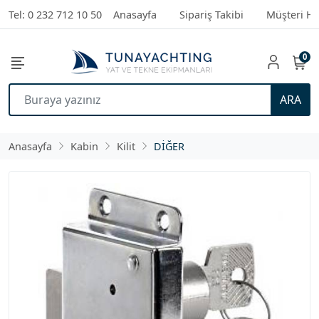
Tel: 0 232 712 10 50
Anasayfa
Sipariş Takibi
Müşteri Hi
0
ARA
Anasayfa
Kabin
Kilit
DİĞER