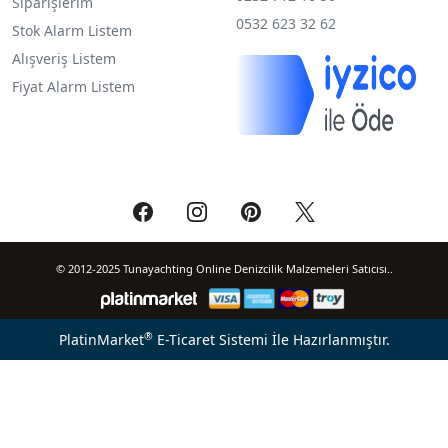
Siparişlerim
0532 623 32 62
Stok Alarm Listem
Alışveriş Listem
Fiyat Alarm Listem
© 2012-2025 Tunayachting Online Denizcilik Malzemeleri Satıcısı..
®
PlatinMarket
E-Ticaret Sistemi
İle Hazırlanmıştır.