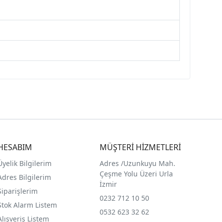
HESABIM
MÜŞTERİ HİZMETLERİ
Üyelik Bilgilerim
Adres /
Uzunkuyu Mah.
Çeşme Yolu Üzeri Urla
Adres Bilgilerim
İzmir
Siparişlerim
0232 712 10 50
Stok Alarm Listem
0532 623 32 62
Alışveriş Listem