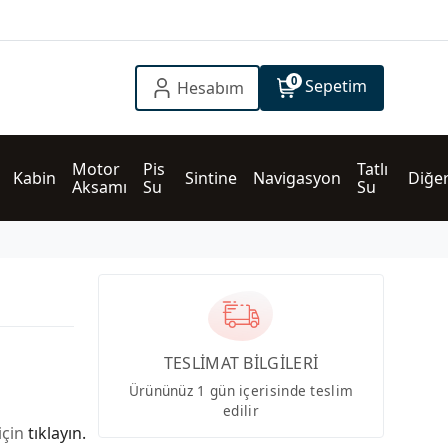
0
Sepetim
Hesabım
Motor 
Pis 
Tatlı 
Kabin
Sintine
Navigasyon
Diğe
Aksamı
Su
Su
TESLİMAT BİLGİLERİ
Ürününüz 1 gün içerisinde teslim
edilir
için
tıklayın.