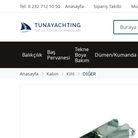
Tel: 0 232 712 10 50
Anasayfa
Sipariş Takibi
Müş
Tekne 
Baş 
Balıkçılık
Boya 
Dümen/Kumanda
Pervanesi
Bakım
Anasayfa
Kabin
Kilit
DİĞER