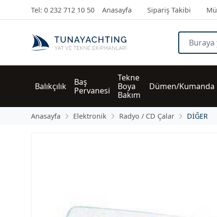
Tel: 0 232 712 10 50
Anasayfa
Sipariş Takibi
Müş
Tekne 
Baş 
Balıkçılık
Boya 
Dümen/Kumanda
Pervanesi
Bakım
Anasayfa
Elektronik
Radyo / CD Çalar
DİĞER