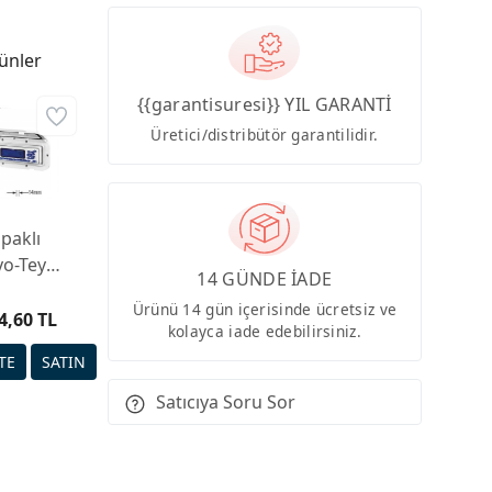
ünler
{{garantisuresi}} YIL GARANTİ
Üretici/distribütör garantilidir.
paklı
yo-Teyp
14 GÜNDE İADE
uvası
Ürünü 14 gün içerisinde ücretsiz ve
4,60 TL
kolayca iade edebilirsiniz.
Satıcıya Soru Sor