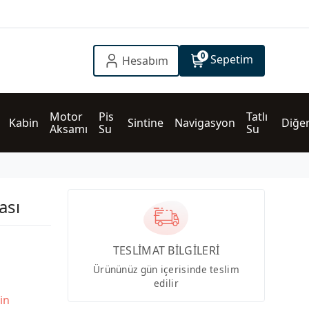
0
Sepetim
Hesabım
Motor 
Pis 
Tatlı 
Kabin
Sintine
Navigasyon
Diğe
Aksamı
Su
Su
ası
TESLİMAT BİLGİLERİ
Ürününüz gün içerisinde teslim
edilir
in