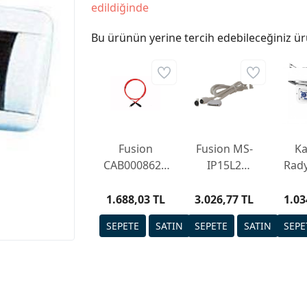
edildiğinde
Bu ürünün yerine tercih edebileceğiniz ür
Fusion
Fusion MS-
Ka
CAB000862 -
IP15L2
Rad
DIN-7M to
iPod/iPhone
y
M12-5M
Bağlantı
1.688,03 TL
3.026,77 TL
1.03
kablo
Kablosu