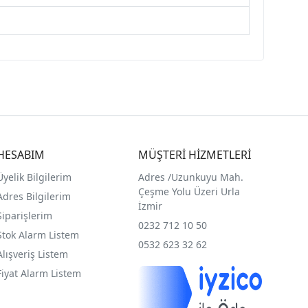
HESABIM
MÜŞTERİ HİZMETLERİ
Üyelik Bilgilerim
Adres /
Uzunkuyu Mah.
Çeşme Yolu Üzeri Urla
Adres Bilgilerim
İzmir
Siparişlerim
0232 712 10 50
Stok Alarm Listem
0532 623 32 62
Alışveriş Listem
Fiyat Alarm Listem