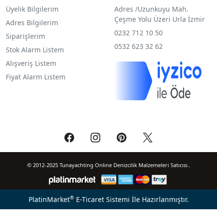
Üyelik Bilgilerim
Adres /
Uzunkuyu Mah.
Çeşme Yolu Üzeri Urla İzmir
Adres Bilgilerim
0232 712 10 50
Siparişlerim
0532 623 32 62
Stok Alarm Listem
Alışveriş Listem
Fiyat Alarm Listem
© 2012-2025 Tunayachting Online Denizcilik Malzemeleri Satıcısı..
®
PlatinMarket
E-Ticaret Sistemi
İle Hazırlanmıştır.