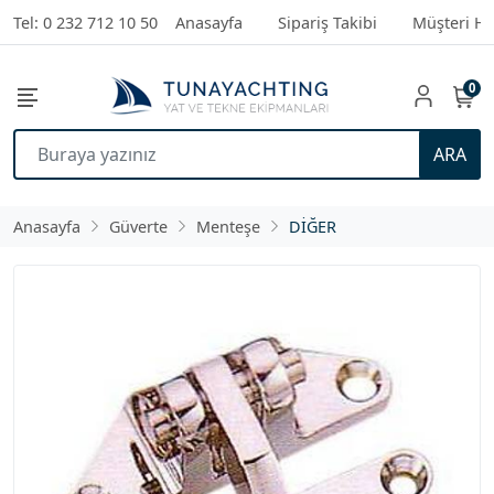
Tel: 0 232 712 10 50
Anasayfa
Sipariş Takibi
Müşteri Hi
0
ARA
Anasayfa
Güverte
Menteşe
DİĞER