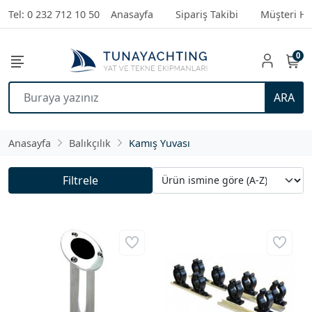
Tel: 0 232 712 10 50
Anasayfa
Sipariş Takibi
Müşteri Hi
0
ARA
Anasayfa
Balıkçılık
Kamış Yuvası
Filtrele