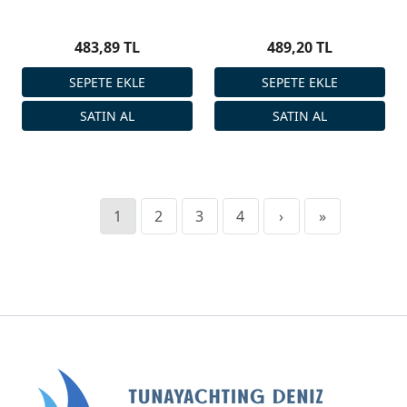
483,89 TL
489,20 TL
1
2
3
4
›
»