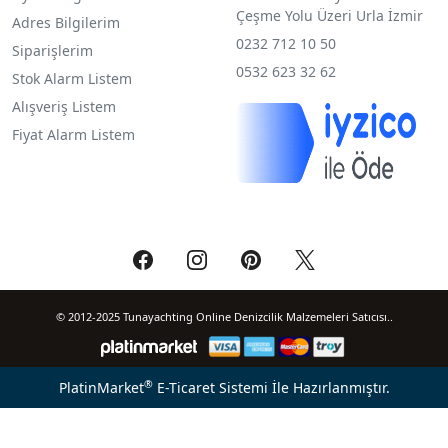
Çeşme Yolu Üzeri Urla İzmir
Adres Bilgilerim
0232 712 10 50
Siparişlerim
0532 623 32 62
Stok Alarm Listem
Alışveriş Listem
Fiyat Alarm Listem
© 2012-2025 Tunayachting Online Denizcilik Malzemeleri Satıcısı..
®
PlatinMarket
E-Ticaret Sistemi
İle Hazırlanmıştır.