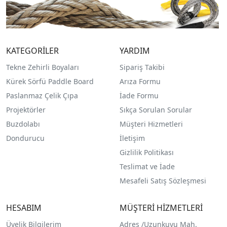
KATEGORİLER
YARDIM
Tekne Zehirli Boyaları
Sipariş Takibi
Kürek Sörfü Paddle Board
Arıza Formu
Paslanmaz Çelik Çıpa
İade Formu
Projektörler
Sıkça Sorulan Sorular
Buzdolabı
Müşteri Hizmetleri
Dondurucu
İletişim
Gizlilik Politikası
Teslimat ve İade
Mesafeli Satış Sözleşmesi
HESABIM
MÜŞTERİ HİZMETLERİ
Üyelik Bilgilerim
Adres /
Uzunkuyu Mah.