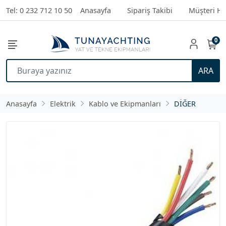
Tel: 0 232 712 10 50
Anasayfa
Sipariş Takibi
Müşteri Hi
0
ARA
Anasayfa
Elektrik
Kablo ve Ekipmanları
DİĞER