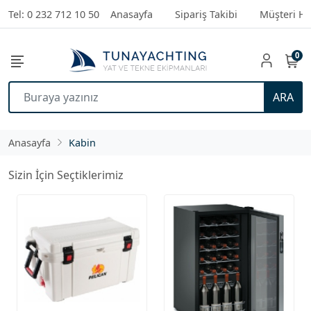
Tel: 0 232 712 10 50
Anasayfa
Sipariş Takibi
Müşteri Hi
0
ARA
Anasayfa
Kabin
Sizin İçin Seçtiklerimiz