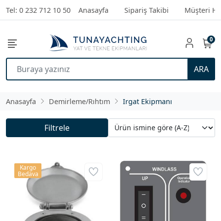
Tel: 0 232 712 10 50
Anasayfa
Sipariş Takibi
Müşteri Hi
0
ARA
Anasayfa
Demirleme/Rıhtım
Irgat Ekipmanı
Filtrele
Kargo
Bedava