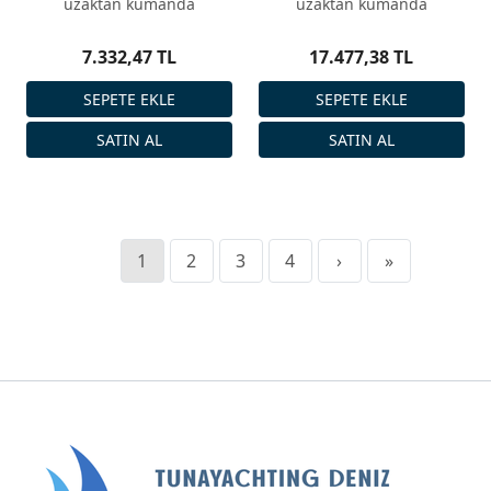
uzaktan kumanda
uzaktan kumanda
7.332,47 TL
17.477,38 TL
1
2
3
4
›
»