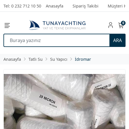
Tel: 0 232 712 10 50
Anasayfa
Sipariş Takibi
Müşteri Hi
0
ARA
Anasayfa
Tatlı Su
Su Yapıcı
İdromar