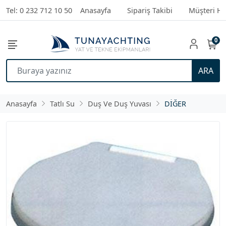
Tel: 0 232 712 10 50
Anasayfa
Sipariş Takibi
Müşteri Hi
0
ARA
Anasayfa
Tatlı Su
Duş Ve Duş Yuvası
DİĞER