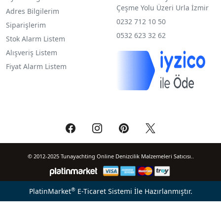
Çeşme Yolu Üzeri Urla İzmir
Adres Bilgilerim
0232 712 10 50
Siparişlerim
0532 623 32 62
Stok Alarm Listem
Alışveriş Listem
Fiyat Alarm Listem
© 2012-2025 Tunayachting Online Denizcilik Malzemeleri Satıcısı..
®
PlatinMarket
E-Ticaret Sistemi
İle Hazırlanmıştır.