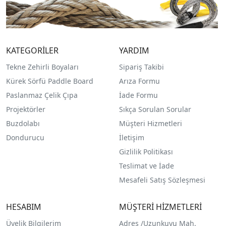
KATEGORİLER
YARDIM
Tekne Zehirli Boyaları
Sipariş Takibi
Kürek Sörfü Paddle Board
Arıza Formu
Paslanmaz Çelik Çıpa
İade Formu
Projektörler
Sıkça Sorulan Sorular
Buzdolabı
Müşteri Hizmetleri
Dondurucu
İletişim
Gizlilik Politikası
Teslimat ve İade
Mesafeli Satış Sözleşmesi
HESABIM
MÜŞTERİ HİZMETLERİ
Üyelik Bilgilerim
Adres /
Uzunkuyu Mah.