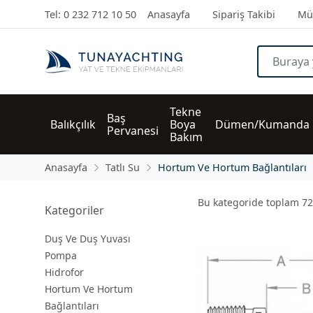
Tel: 0 232 712 10 50
Anasayfa
Sipariş Takibi
Müş
Tekne 
Baş 
Balıkçılık
Boya 
Dümen/Kumanda
Pervanesi
Bakım
Anasayfa
Tatlı Su
Hortum Ve Hortum Bağlantıları
Bu kategoride toplam
72
Kategoriler
Duş Ve Duş Yuvası
Pompa
Hidrofor
Hortum Ve Hortum
Bağlantıları