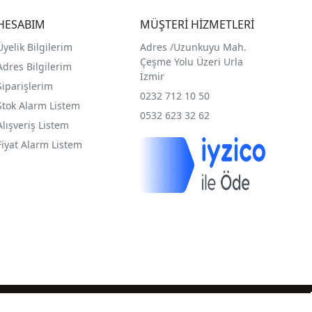
HESABIM
MÜŞTERİ HİZMETLERİ
Üyelik Bilgilerim
Adres /
Uzunkuyu Mah.
Çeşme Yolu Üzeri Urla
Adres Bilgilerim
İzmir
Siparişlerim
0232 712 10 50
Stok Alarm Listem
0532 623 32 62
Alışveriş Listem
Fiyat Alarm Listem