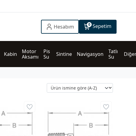
0
Sepetim
Hesabım
Motor 
Pis 
Tatlı 
Kabin
Sintine
Navigasyon
Diğe
Aksamı
Su
Su