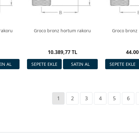
rakoru
Groco bronz hortum rakoru
Groco bronz
10.389,77 TL
44.00
1
2
3
4
5
6