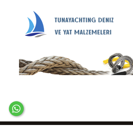
© 2012-2025 Tunayachting Online Denizcilik Malzemeleri Satıcısı..