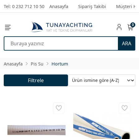
Tel: 0 232 712 10 50
Anasayfa
Sipariş Takibi
Müşteri Hi
0
ARA
Anasayfa
Pis Su
Hortum
Filtrele