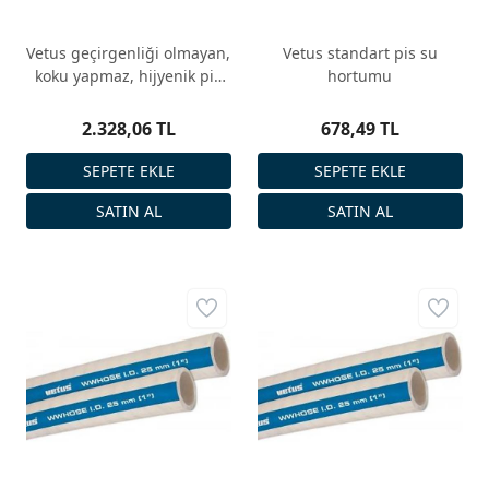
Vetus geçirgenliği olmayan,
Vetus standart pis su
koku yapmaz, hijyenik pis
hortumu
su hortumu
2.328,06 TL
678,49 TL