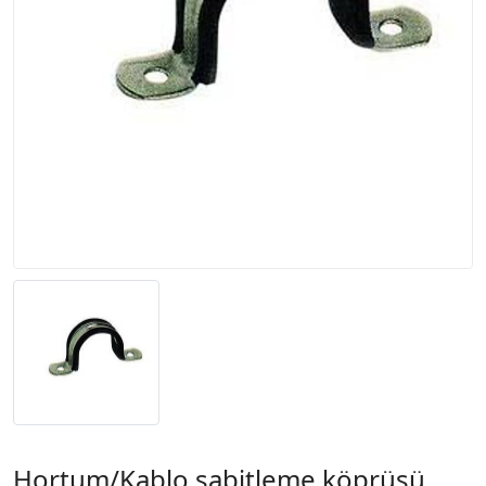
Hortum/Kablo sabitleme köprüsü