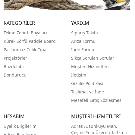
KATEGORİLER
YARDIM
Tekne Zehirli Boyaları
Sipariş Takibi
Kürek Sörfü Paddle Board
Arıza Formu
Paslanmaz Çelik Çıpa
İade Formu
Projektörler
Sıkça Sorulan Sorular
Buzdolabı
Müşteri Hizmetleri
Dondurucu
İletişim
Gizlilik Politikası
Teslimat ve İade
Mesafeli Satış Sözleşmesi
HESABIM
MÜŞTERİ HİZMETLERİ
Üyelik Bilgilerim
Adres /
Uzunkuyu Mah.
Çeşme Yolu Üzeri Urla İzmir
Adres Bilgilerim