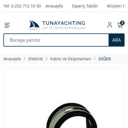
Tel: 0 232 712 10 50
Anasayfa
Sipariş Takibi
Müşteri Hi
0
ARA
Anasayfa
Elektrik
Kablo ve Ekipmanları
DİĞER