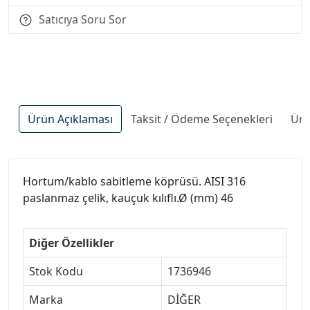
Satıcıya Soru Sor
Ürün Açıklaması
Taksit / Ödeme Seçenekleri
Ürü
Hortum/kablo sabitleme köprüsü. AISI 316
paslanmaz çelik, kauçuk kılıflı.Ø (mm) 46
Diğer Özellikler
Stok Kodu
1736946
Marka
DİĞER