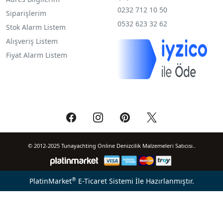
0232 712 10 50
Siparişlerim
0532 623 32 62
Stok Alarm Listem
Alışveriş Listem
Fiyat Alarm Listem
© 2012-2025 Tunayachting Online Denizcilik Malzemeleri Satıcısı..
®
PlatinMarket
E-Ticaret Sistemi
İle Hazırlanmıştır.