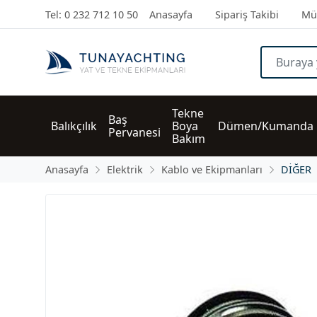
Tel: 0 232 712 10 50
Anasayfa
Sipariş Takibi
Müş
Tekne 
Baş 
Balıkçılık
Boya 
Dümen/Kumanda
Pervanesi
Bakım
Anasayfa
Elektrik
Kablo ve Ekipmanları
DİĞER