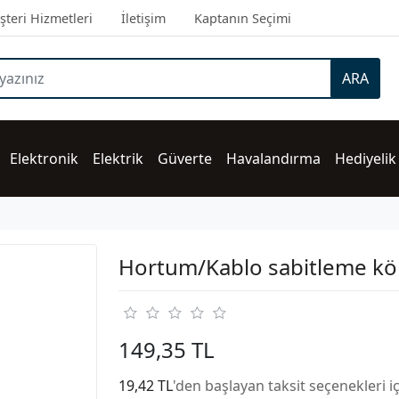
teri Hizmetleri
İletişim
Kaptanın Seçimi
ARA
Elektronik
Elektrik
Güverte
Havalandırma
Hediyelik
Hortum/Kablo sabitleme k
149,35 TL
19,42 TL
'den başlayan taksit seçenekleri i