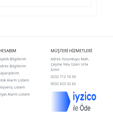
HESABIM
MÜŞTERİ HİZMETLERİ
Üyelik Bilgilerim
Adres /
Uzunkuyu Mah.
Çeşme Yolu Üzeri Urla
Adres Bilgilerim
İzmir
Siparişlerim
0232 712 10 50
Stok Alarm Listem
0532 623 32 62
Alışveriş Listem
Fiyat Alarm Listem