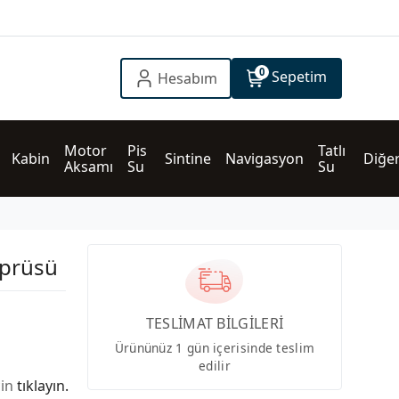
0
Sepetim
Hesabım
Motor 
Pis 
Tatlı 
Kabin
Sintine
Navigasyon
Diğe
Aksamı
Su
Su
öprüsü
TESLİMAT BİLGİLERİ
Ürününüz 1 gün içerisinde teslim
edilir
çin
tıklayın.