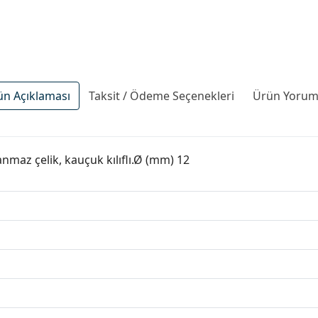
ün Açıklaması
Taksit / Ödeme Seçenekleri
Ürün Yoruml
maz çelik, kauçuk kılıflı.Ø (mm) 12