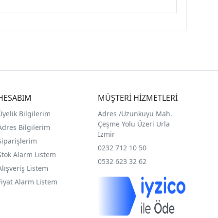
HESABIM
MÜŞTERİ HİZMETLERİ
Üyelik Bilgilerim
Adres /
Uzunkuyu Mah.
Çeşme Yolu Üzeri Urla
Adres Bilgilerim
İzmir
Siparişlerim
0232 712 10 50
Stok Alarm Listem
0532 623 32 62
Alışveriş Listem
Fiyat Alarm Listem