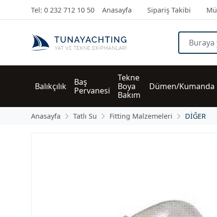
Tel: 0 232 712 10 50
Anasayfa
Sipariş Takibi
Müş
Tekne 
Baş 
Balıkçılık
Boya 
Dümen/Kumanda
Pervanesi
Bakım
Anasayfa
Tatlı Su
Fitting Malzemeleri
DİĞER