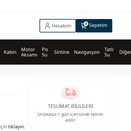
0
Sepetim
Hesabım
Motor 
Pis 
Tatlı 
Kabin
Sintine
Navigasyon
Diğe
Aksamı
Su
Su
TESLİMAT BİLGİLERİ
Ürününüz 1 gün içerisinde teslim
edilir
için
tıklayın.