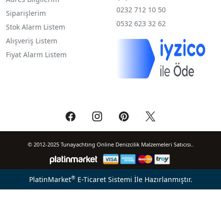
0232 712 10 50
Siparişlerim
0532 623 32 62
Stok Alarm Listem
Alışveriş Listem
Fiyat Alarm Listem
© 2012-2025 Tunayachting Online Denizcilik Malzemeleri Satıcısı..
®
PlatinMarket
E-Ticaret Sistemi
İle Hazırlanmıştır.