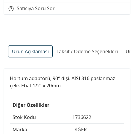
Satıcıya Soru Sor
Ürün Açıklaması
Taksit / Ödeme Seçenekleri
Ürü
Hortum adaptörü, 90° dişi. AISI 316 paslanmaz
çelik.Ebat 1/2“ x 20mm
Diğer Özellikler
Stok Kodu
1736622
Marka
DİĞER