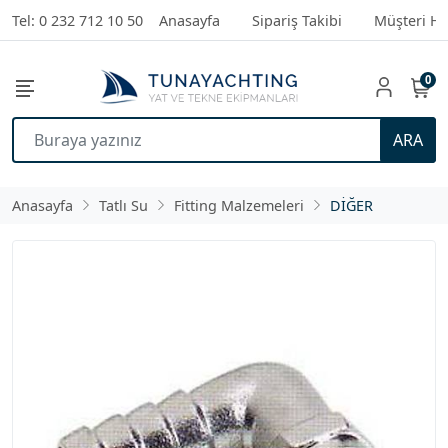
Tel: 0 232 712 10 50
Anasayfa
Sipariş Takibi
Müşteri Hi
0
ARA
Anasayfa
Tatlı Su
Fitting Malzemeleri
DİĞER