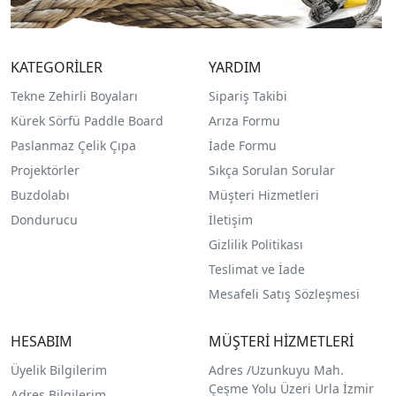
KATEGORİLER
YARDIM
Tekne Zehirli Boyaları
Sipariş Takibi
Kürek Sörfü Paddle Board
Arıza Formu
Paslanmaz Çelik Çıpa
İade Formu
Projektörler
Sıkça Sorulan Sorular
Buzdolabı
Müşteri Hizmetleri
Dondurucu
İletişim
Gizlilik Politikası
Teslimat ve İade
Mesafeli Satış Sözleşmesi
HESABIM
MÜŞTERİ HİZMETLERİ
Üyelik Bilgilerim
Adres /
Uzunkuyu Mah.
Çeşme Yolu Üzeri Urla İzmir
Adres Bilgilerim