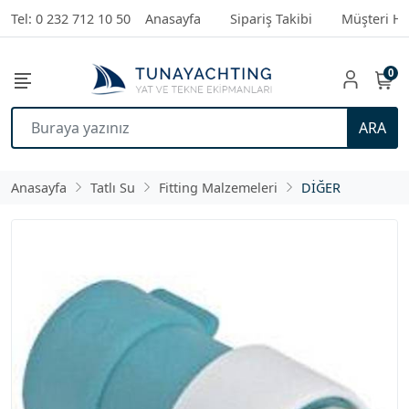
Tel: 0 232 712 10 50
Anasayfa
Sipariş Takibi
Müşteri Hi
0
ARA
Anasayfa
Tatlı Su
Fitting Malzemeleri
DİĞER