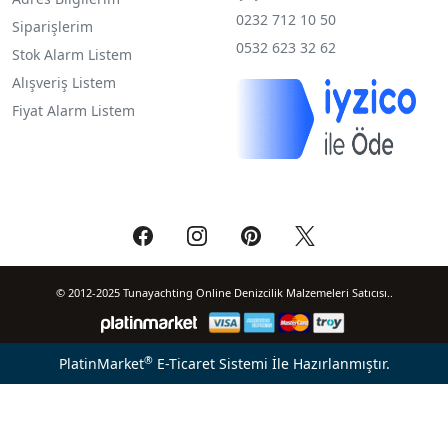
0232 712 10 50
Siparişlerim
0532 623 32 62
Stok Alarm Listem
Alışveriş Listem
Fiyat Alarm Listem
© 2012-2025 Tunayachting Online Denizcilik Malzemeleri Satıcısı..
®
PlatinMarket
E-Ticaret Sistemi
İle Hazırlanmıştır.