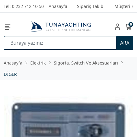
Tel: 0 232 712 10 50
Anasayfa
Sipariş Takibi
Müşteri Hi
0
ARA
Anasayfa
Elektrik
Sigorta, Switch Ve Aksesuarları
DİĞER