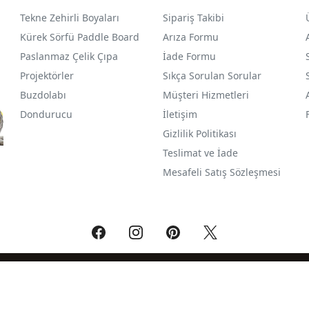
Tekne Zehirli Boyaları
Sipariş Takibi
Kürek Sörfü Paddle Board
Arıza Formu
Paslanmaz Çelik Çıpa
İade Formu
Projektörler
Sıkça Sorulan Sorular
Buzdolabı
Müşteri Hizmetleri
Dondurucu
İletişim
Gizlilik Politikası
Teslimat ve İade
Mesafeli Satış Sözleşmesi
®
PlatinMarket
E-Ticaret Sistemi
İle Hazırlanmıştır.