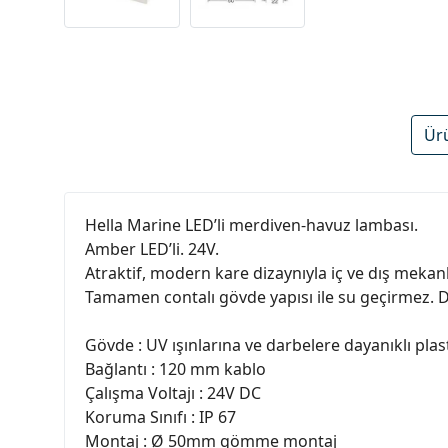
Ür
Hella Marine LED’li merdiven-havuz lambası.
Amber LED’li. 24V.
Atraktif, modern kare dizaynıyla iç ve dış mekanl
Tamamen contalı gövde yapısı ile su geçirmez. D
Gövde : UV ışınlarına ve darbelere dayanıklı plas
Bağlantı : 120 mm kablo
Çalışma Voltajı : 24V DC
Koruma Sınıfı : IP 67
Montaj : Ø 50mm gömme montaj