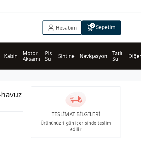
0
Sepetim
Hesabım
Motor 
Pis 
Tatlı 
Kabin
Sintine
Navigasyon
Diğe
Aksamı
Su
Su
-havuz
TESLİMAT BİLGİLERİ
Ürününüz 1 gün içerisinde teslim
edilir