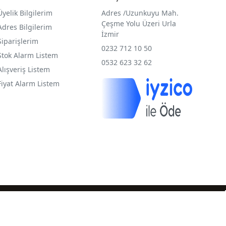
Üyelik Bilgilerim
Adres /
Uzunkuyu Mah.
Çeşme Yolu Üzeri Urla
Adres Bilgilerim
İzmir
Siparişlerim
0232 712 10 50
Stok Alarm Listem
0532 623 32 62
Alışveriş Listem
Fiyat Alarm Listem