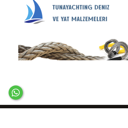
© 2012-2025 Tunayachting Online Denizcilik Malzemeleri Satıcısı..