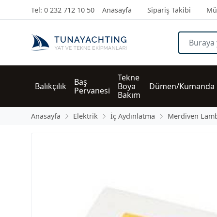
Tel: 0 232 712 10 50
Anasayfa
Sipariş Takibi
Müş
Tekne 
Baş 
Balıkçılık
Boya 
Dümen/Kumanda
Pervanesi
Bakım
Anasayfa
Elektrik
İç Aydınlatma
Merdiven Lamb