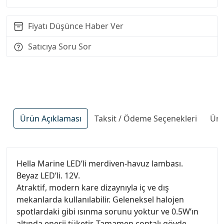
Fiyatı Düşünce Haber Ver
Satıcıya Soru Sor
Ürün Açıklaması
Taksit / Ödeme Seçenekleri
Ürü
Hella Marine LED’li merdiven-havuz lambası.
Beyaz LED’li. 12V.
Atraktif, modern kare dizaynıyla iç ve dış
mekanlarda kullanılabilir. Geleneksel halojen
spotlardaki gibi ısınma sorunu yoktur ve 0.5W’ın
altında enerji tüketir. Tamamen contalı gövde