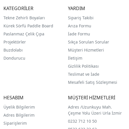
KATEGORİLER
YARDIM
Tekne Zehirli Boyaları
Sipariş Takibi
Kürek Sörfü Paddle Board
Arıza Formu
Paslanmaz Çelik Çıpa
İade Formu
Projektörler
Sıkça Sorulan Sorular
Buzdolabı
Müşteri Hizmetleri
Dondurucu
İletişim
Gizlilik Politikası
Teslimat ve İade
Mesafeli Satış Sözleşmesi
HESABIM
MÜŞTERİ HİZMETLERİ
Üyelik Bilgilerim
Adres /
Uzunkuyu Mah.
Çeşme Yolu Üzeri Urla İzmir
Adres Bilgilerim
0232 712 10 50
Siparişlerim