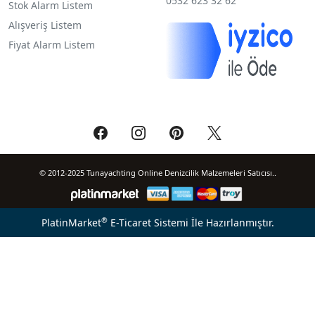
0532 623 32 62
Stok Alarm Listem
Alışveriş Listem
Fiyat Alarm Listem
© 2012-2025 Tunayachting Online Denizcilik Malzemeleri Satıcısı..
®
PlatinMarket
E-Ticaret Sistemi
İle Hazırlanmıştır.