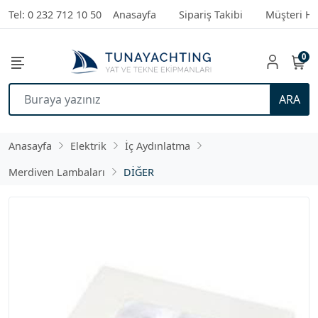
Tel: 0 232 712 10 50
Anasayfa
Sipariş Takibi
Müşteri Hi
0
ARA
Anasayfa
Elektrik
İç Aydınlatma
Merdiven Lambaları
DİĞER