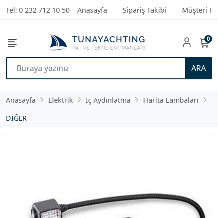
Tel: 0 232 712 10 50
Anasayfa
Sipariş Takibi
Müşteri Hi
0
ARA
Anasayfa
Elektrik
İç Aydınlatma
Harita Lambaları
DİĞER