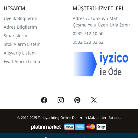
HESABIM
MÜŞTERİ HİZMETLERİ
Üyelik Bilgilerim
Adres /
Uzunkuyu Mah.
Çeşme Yolu Üzeri Urla İzmir
Adres Bilgilerim
0232 712 10 50
Siparişlerim
0532 623 32 62
Stok Alarm Listem
Alışveriş Listem
Fiyat Alarm Listem
© 2012-2025 Tunayachting Online Denizcilik Malzemeleri Satıcısı..