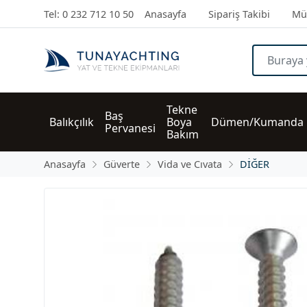
Tel: 0 232 712 10 50
Anasayfa
Sipariş Takibi
Müş
Tekne 
Baş 
Balıkçılık
Boya 
Dümen/Kumanda
Pervanesi
Bakım
Anasayfa
Güverte
Vida ve Cıvata
DİĞER