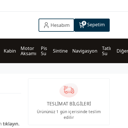
0
Sepetim
Hesabım
Motor 
Pis 
Tatlı 
Kabin
Sintine
Navigasyon
Diğe
Aksamı
Su
Su
TESLİMAT BİLGİLERİ
Ürününüz 1 gün içerisinde teslim
edilir
in
tıklayın.