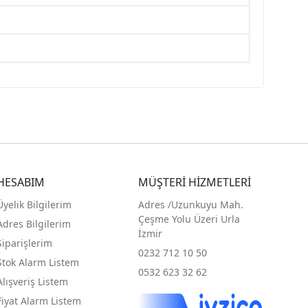
HESABIM
MÜŞTERİ HİZMETLERİ
Üyelik Bilgilerim
Adres /
Uzunkuyu Mah.
Çeşme Yolu Üzeri Urla
Adres Bilgilerim
İzmir
Siparişlerim
0232 712 10 50
Stok Alarm Listem
0532 623 32 62
Alışveriş Listem
Fiyat Alarm Listem