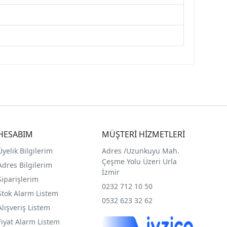
HESABIM
MÜŞTERİ HİZMETLERİ
Üyelik Bilgilerim
Adres /
Uzunkuyu Mah.
Çeşme Yolu Üzeri Urla
Adres Bilgilerim
İzmir
Siparişlerim
0232 712 10 50
Stok Alarm Listem
0532 623 32 62
Alışveriş Listem
Fiyat Alarm Listem