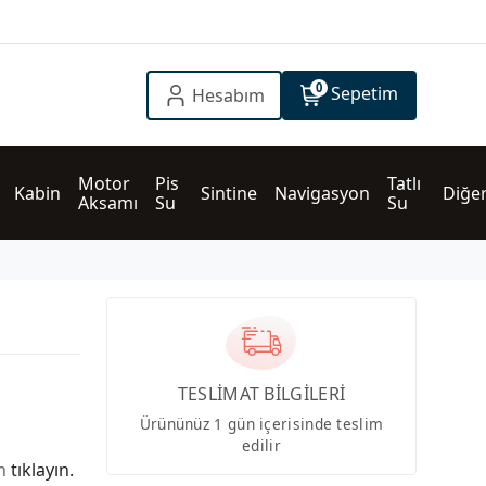
0
Sepetim
Hesabım
Motor 
Pis 
Tatlı 
Kabin
Sintine
Navigasyon
Diğe
Aksamı
Su
Su
TESLİMAT BİLGİLERİ
Ürününüz 1 gün içerisinde teslim
edilir
in
tıklayın.