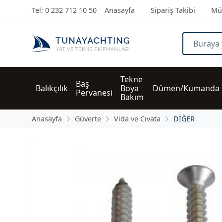
Tel: 0 232 712 10 50
Anasayfa
Sipariş Takibi
Müş
Tekne 
Baş 
Balıkçılık
Boya 
Dümen/Kumanda
Pervanesi
Bakım
Anasayfa
Güverte
Vida ve Cıvata
DİĞER