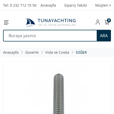
Tel: 0 232 712 10 50
Anasayfa
Sipariş Takibi
Müşteri Hi
0
ARA
Anasayfa
Güverte
Vida ve Cıvata
DİĞER