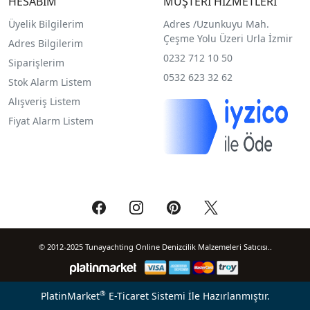
HESABIM
MÜŞTERİ HİZMETLERİ
Üyelik Bilgilerim
Adres /
Uzunkuyu Mah.
Çeşme Yolu Üzeri Urla İzmir
Adres Bilgilerim
0232 712 10 50
Siparişlerim
0532 623 32 62
Stok Alarm Listem
Alışveriş Listem
Fiyat Alarm Listem
© 2012-2025 Tunayachting Online Denizcilik Malzemeleri Satıcısı..
®
PlatinMarket
E-Ticaret Sistemi
İle Hazırlanmıştır.