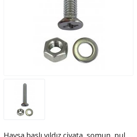
Havşa başlı yıldız civata, somun, pul