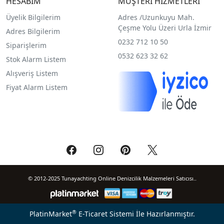
HESABIM
MÜŞTERİ HİZMETLERİ
Üyelik Bilgilerim
Adres /
Uzunkuyu Mah.
Çeşme Yolu Üzeri Urla İzmir
Adres Bilgilerim
0232 712 10 50
Siparişlerim
0532 623 32 62
Stok Alarm Listem
Alışveriş Listem
Fiyat Alarm Listem
© 2012-2025 Tunayachting Online Denizcilik Malzemeleri Satıcısı..
®
PlatinMarket
E-Ticaret Sistemi
İle Hazırlanmıştır.