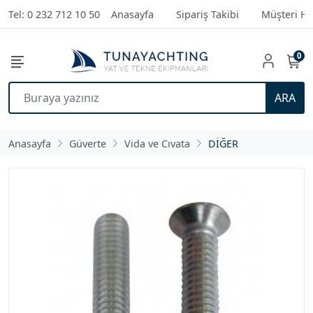
Tel: 0 232 712 10 50
Anasayfa
Sipariş Takibi
Müşteri Hi
0
ARA
Anasayfa
Güverte
Vida ve Cıvata
DİĞER