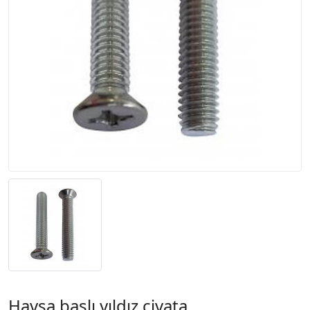
Havşa başlı yıldız civata