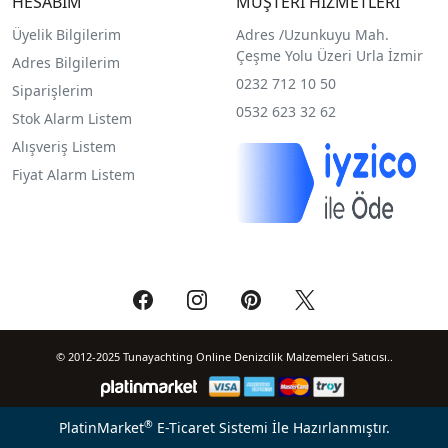
HESABIM
MÜŞTERİ HİZMETLERİ
Üyelik Bilgilerim
Adres /
Uzunkuyu Mah.
Çeşme Yolu Üzeri Urla İzmir
Adres Bilgilerim
0232 712 10 50
Siparişlerim
0532 623 32 62
Stok Alarm Listem
Alışveriş Listem
Fiyat Alarm Listem
© 2012-2025 Tunayachting Online Denizcilik Malzemeleri Satıcısı..
®
PlatinMarket
E-Ticaret Sistemi
İle Hazırlanmıştır.