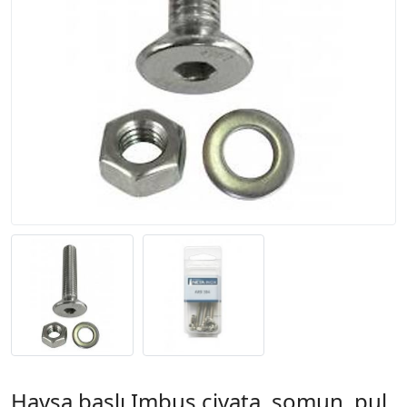
Havşa başlı Imbus civata, somun, pul