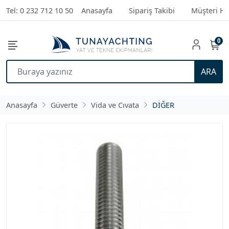
Tel: 0 232 712 10 50
Anasayfa
Sipariş Takibi
Müşteri Hi
0
ARA
Anasayfa
Güverte
Vida ve Cıvata
DİĞER