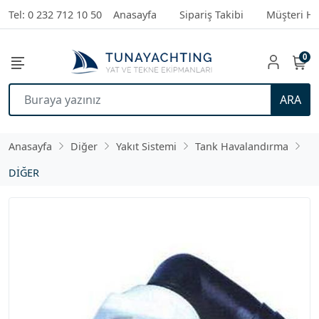
Tel: 0 232 712 10 50
Anasayfa
Sipariş Takibi
Müşteri Hi
0
ARA
Anasayfa
Diğer
Yakıt Sistemi
Tank Havalandırma
DİĞER