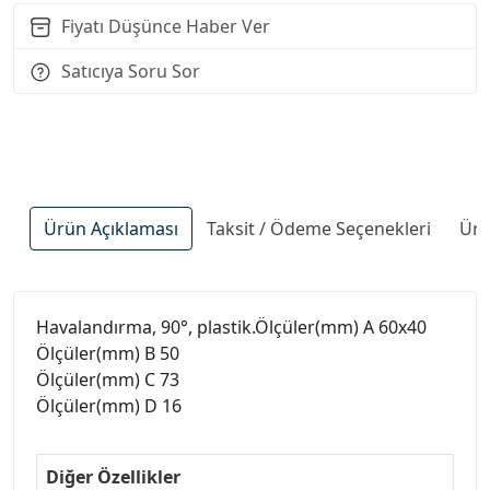
Fiyatı Düşünce Haber Ver
Satıcıya Soru Sor
Ürün Açıklaması
Taksit / Ödeme Seçenekleri
Ürü
Havalandırma, 90°, plastik.Ölçüler(mm) A 60x40
Ölçüler(mm) B 50
Ölçüler(mm) C 73
Ölçüler(mm) D 16
Diğer Özellikler