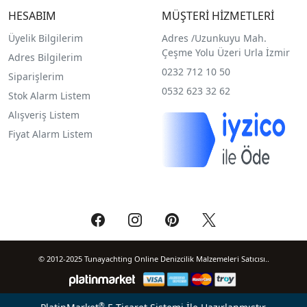
HESABIM
MÜŞTERİ HİZMETLERİ
Üyelik Bilgilerim
Adres /
Uzunkuyu Mah.
Çeşme Yolu Üzeri Urla İzmir
Adres Bilgilerim
0232 712 10 50
Siparişlerim
0532 623 32 62
Stok Alarm Listem
Alışveriş Listem
Fiyat Alarm Listem
© 2012-2025 Tunayachting Online Denizcilik Malzemeleri Satıcısı..
®