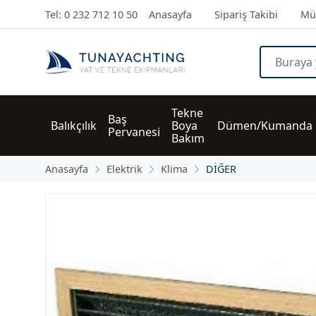
Tel: 0 232 712 10 50
Anasayfa
Sipariş Takibi
Müş
Tekne 
Baş 
Balıkçılık
Boya 
Dümen/Kumanda
Pervanesi
Bakım
Anasayfa
Elektrik
Klima
DİĞER