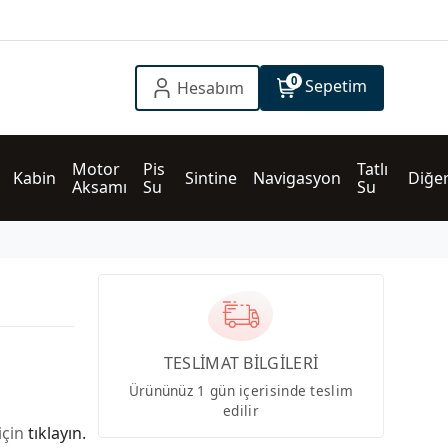
0
Sepetim
Hesabım
Motor 
Pis 
Tatlı 
Kabin
Sintine
Navigasyon
Diğe
Aksamı
Su
Su
TESLİMAT BİLGİLERİ
Ürününüz 1 gün içerisinde teslim
edilir
için
tıklayın.