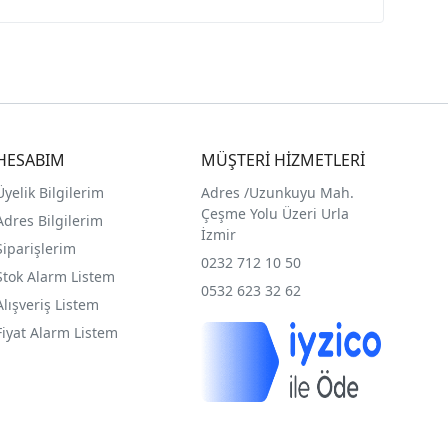
HESABIM
MÜŞTERİ HİZMETLERİ
Üyelik Bilgilerim
Adres /
Uzunkuyu Mah.
Çeşme Yolu Üzeri Urla
Adres Bilgilerim
İzmir
Siparişlerim
0232 712 10 50
Stok Alarm Listem
0532 623 32 62
Alışveriş Listem
Fiyat Alarm Listem