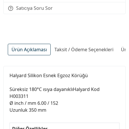
Satıcıya Soru Sor
Ürün Açıklaması
Taksit / Ödeme Seçenekleri
Ürü
Halyard Silikon Esnek Egzoz Körüğü
Süreksiz 180°C ısıya dayanıklıHalyard Kod
H003311
Ø inch / mm 6.00 / 152
Uzunluk 350 mm
Diğer Özellikler