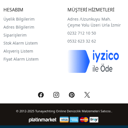
HESABIM
MÜŞTERİ HİZMETLERİ
Üyelik Bilgilerim
Adres /
Uzunkuyu Mah.
Çeşme Yolu Üzeri Urla İzmir
Adres Bilgilerim
0232 712 10 50
Siparişlerim
0532 623 32 62
Stok Alarm Listem
Alışveriş Listem
Fiyat Alarm Listem
© 2012-2025 Tunayachting Online Denizcilik Malzemeleri Satıcısı..