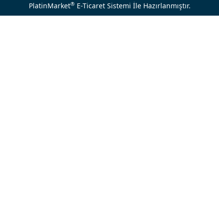
®
PlatinMarket
E-Ticaret Sistemi
İle Hazırlanmıştır.