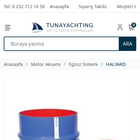
Tel: 0 232 712 10 50
Anasayfa
Sipariş Takibi
Müşteri Hi
0
ARA
Anasayfa
Motor Aksamı
Egzoz Sistemi
HALYARD