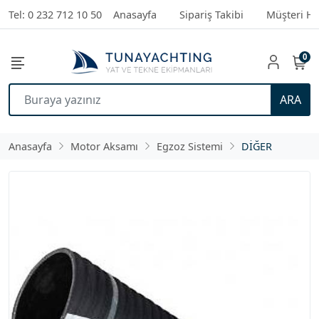
Tel: 0 232 712 10 50
Anasayfa
Sipariş Takibi
Müşteri Hi
0
ARA
Anasayfa
Motor Aksamı
Egzoz Sistemi
DİĞER