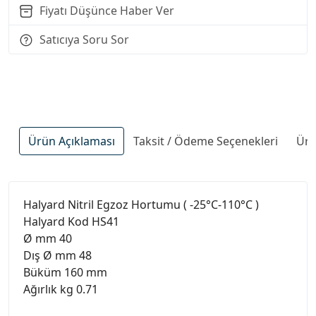
Fiyatı Düşünce Haber Ver
Satıcıya Soru Sor
Ürün Açıklaması
Taksit / Ödeme Seçenekleri
Ürü
Halyard Nitril Egzoz Hortumu ( -25°C-110°C )
Halyard Kod HS41
Ø mm 40
Dış Ø mm 48
Büküm 160 mm
Ağırlık kg 0.71