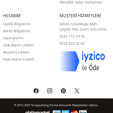
Mesafeli Satış Sözleşmesi
HESABIM
MÜŞTERİ HİZMETLERİ
Üyelik Bilgilerim
Adres /
Uzunkuyu Mah.
Çeşme Yolu Üzeri Urla İzmir
Adres Bilgilerim
0232 712 10 50
Siparişlerim
0532 623 32 62
Stok Alarm Listem
Alışveriş Listem
Fiyat Alarm Listem
© 2012-2025 Tunayachting Online Denizcilik Malzemeleri Satıcısı..