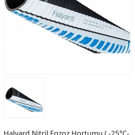
Halyard Nitril Egzoz Hortumu ( -25°C-