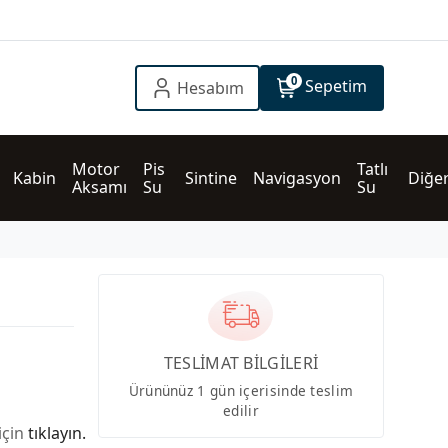
0
Sepetim
Hesabım
Motor 
Pis 
Tatlı 
Kabin
Sintine
Navigasyon
Diğe
Aksamı
Su
Su
TESLİMAT BİLGİLERİ
Ürününüz 1 gün içerisinde teslim
edilir
için
tıklayın.