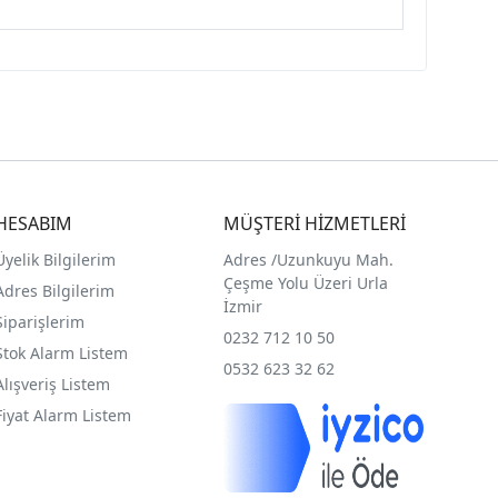
HESABIM
MÜŞTERİ HİZMETLERİ
Üyelik Bilgilerim
Adres /
Uzunkuyu Mah.
Çeşme Yolu Üzeri Urla
Adres Bilgilerim
İzmir
Siparişlerim
0232 712 10 50
Stok Alarm Listem
0532 623 32 62
Alışveriş Listem
Fiyat Alarm Listem