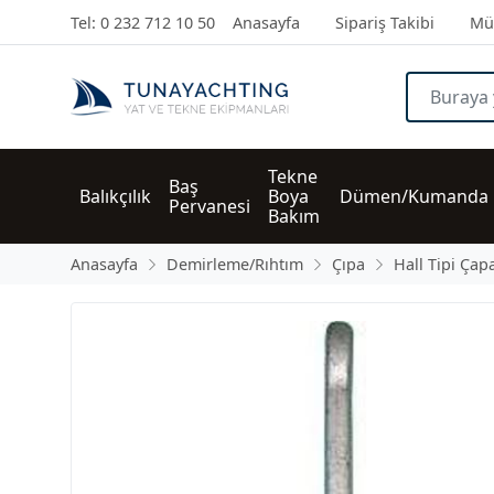
Tel: 0 232 712 10 50
Anasayfa
Sipariş Takibi
Müş
Tekne 
Baş 
Balıkçılık
Boya 
Dümen/Kumanda
Pervanesi
Bakım
Anasayfa
Demirleme/Rıhtım
Çıpa
Hall Tipi Çap