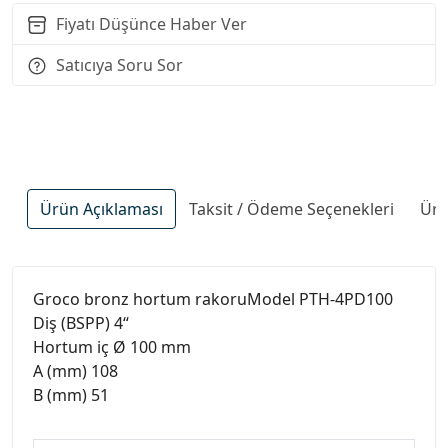
Fiyatı Düşünce Haber Ver
Satıcıya Soru Sor
Ürün Açıklaması
Taksit / Ödeme Seçenekleri
Ürü
Groco bronz hortum rakoruModel PTH-4PD100
Diş (BSPP) 4“
Hortum iç Ø 100 mm
A (mm) 108
B (mm) 51