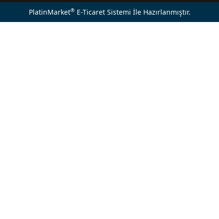
®
PlatinMarket
E-Ticaret Sistemi
İle Hazırlanmıştır.