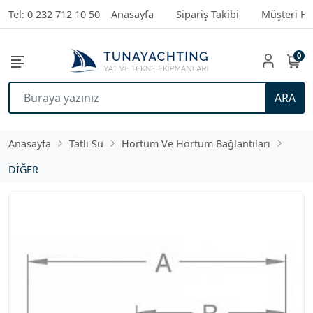
Tel: 0 232 712 10 50
Anasayfa
Sipariş Takibi
Müşteri Hi
0
ARA
Anasayfa
Tatlı Su
Hortum Ve Hortum Bağlantıları
DİĞER