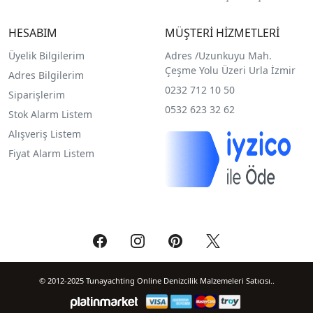
HESABIM
MÜŞTERİ HİZMETLERİ
Üyelik Bilgilerim
Adres /
Uzunkuyu Mah.
Çeşme Yolu Üzeri Urla İzmir
Adres Bilgilerim
0232 712 10 50
Siparişlerim
0532 623 32 62
Stok Alarm Listem
Alışveriş Listem
Fiyat Alarm Listem
© 2012-2025 Tunayachting Online Denizcilik Malzemeleri Satıcısı..