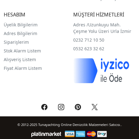
HESABIM
MÜŞTERİ HİZMETLERİ
Üyelik Bilgilerim
Adres /
Uzunkuyu Mah.
Çeşme Yolu Üzeri Urla İzmir
Adres Bilgilerim
0232 712 10 50
Siparişlerim
0532 623 32 62
Stok Alarm Listem
Alışveriş Listem
Fiyat Alarm Listem
© 2012-2025 Tunayachting Online Denizcilik Malzemeleri Satıcısı..