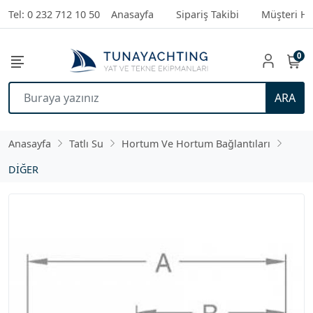
Tel: 0 232 712 10 50
Anasayfa
Sipariş Takibi
Müşteri Hi
0
ARA
Anasayfa
Tatlı Su
Hortum Ve Hortum Bağlantıları
DİĞER