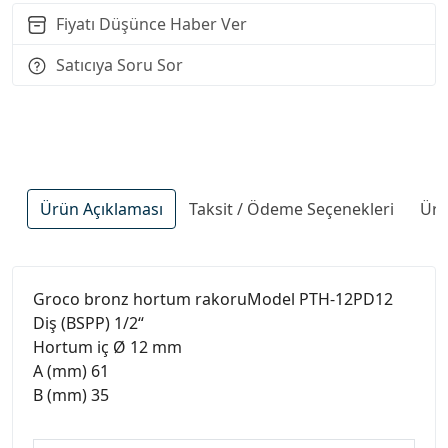
Fiyatı Düşünce Haber Ver
Satıcıya Soru Sor
Ürün Açıklaması
Taksit / Ödeme Seçenekleri
Ürü
Groco bronz hortum rakoruModel PTH-12PD12
Diş (BSPP) 1/2“
Hortum iç Ø 12 mm
A (mm) 61
B (mm) 35