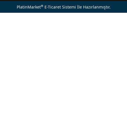
®
PlatinMarket
E-Ticaret Sistemi
İle Hazırlanmıştır.