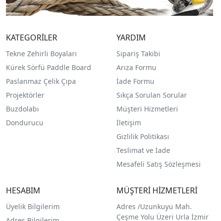
KATEGORİLER
YARDIM
Tekne Zehirli Boyaları
Sipariş Takibi
Kürek Sörfü Paddle Board
Arıza Formu
Paslanmaz Çelik Çıpa
İade Formu
Projektörler
Sıkça Sorulan Sorular
Buzdolabı
Müşteri Hizmetleri
Dondurucu
İletişim
Gizlilik Politikası
Teslimat ve İade
Mesafeli Satış Sözleşmesi
HESABIM
MÜŞTERİ HİZMETLERİ
Üyelik Bilgilerim
Adres /
Uzunkuyu Mah.
Çeşme Yolu Üzeri Urla İzmir
Adres Bilgilerim