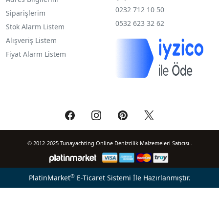
0232 712 10 50
Siparişlerim
0532 623 32 62
Stok Alarm Listem
Alışveriş Listem
Fiyat Alarm Listem
© 2012-2025 Tunayachting Online Denizcilik Malzemeleri Satıcısı..
®
PlatinMarket
E-Ticaret Sistemi
İle Hazırlanmıştır.