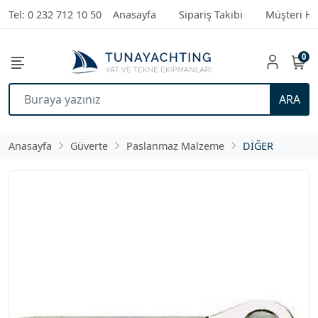
Tel: 0 232 712 10 50
Anasayfa
Sipariş Takibi
Müşteri Hi
0
ARA
Anasayfa
Güverte
Paslanmaz Malzeme
DİĞER