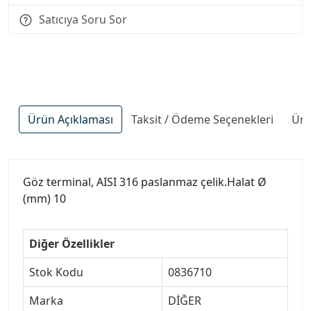
Satıcıya Soru Sor
Ürün Açıklaması
Taksit / Ödeme Seçenekleri
Ürü
Göz terminal, AISI 316 paslanmaz çelik.Halat Ø
(mm) 10
Diğer Özellikler
Stok Kodu
0836710
Marka
DİĞER