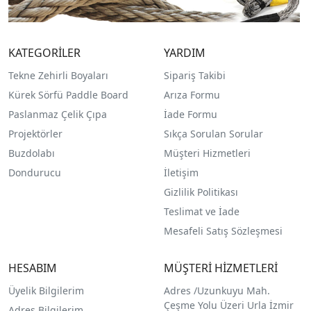
KATEGORİLER
YARDIM
Tekne Zehirli Boyaları
Sipariş Takibi
Kürek Sörfü Paddle Board
Arıza Formu
Paslanmaz Çelik Çıpa
İade Formu
Projektörler
Sıkça Sorulan Sorular
Buzdolabı
Müşteri Hizmetleri
Dondurucu
İletişim
Gizlilik Politikası
Teslimat ve İade
Mesafeli Satış Sözleşmesi
HESABIM
MÜŞTERİ HİZMETLERİ
Üyelik Bilgilerim
Adres /
Uzunkuyu Mah.
Çeşme Yolu Üzeri Urla İzmir
Adres Bilgilerim