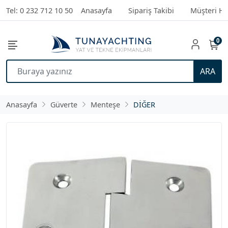
Tel: 0 232 712 10 50
Anasayfa
Sipariş Takibi
Müşteri Hi
0
ARA
Anasayfa
Güverte
Menteşe
DİĞER