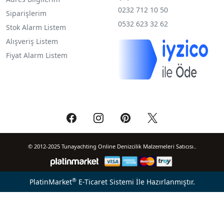
0232 712 10 50
Siparişlerim
0532 623 32 62
Stok Alarm Listem
Alışveriş Listem
Fiyat Alarm Listem
© 2012-2025 Tunayachting Online Denizcilik Malzemeleri Satıcısı..
®
PlatinMarket
E-Ticaret Sistemi
İle Hazırlanmıştır.