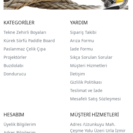
KATEGORİLER
YARDIM
Tekne Zehirli Boyaları
Sipariş Takibi
Kürek Sörfü Paddle Board
Arıza Formu
Paslanmaz Çelik Çıpa
İade Formu
Projektörler
Sıkça Sorulan Sorular
Buzdolabı
Müşteri Hizmetleri
Dondurucu
İletişim
Gizlilik Politikası
Teslimat ve İade
Mesafeli Satış Sözleşmesi
HESABIM
MÜŞTERİ HİZMETLERİ
Üyelik Bilgilerim
Adres /
Uzunkuyu Mah.
Çeşme Yolu Üzeri Urla İzmir
Adres Bilgilerim