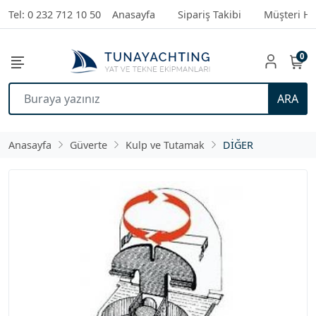
Tel: 0 232 712 10 50
Anasayfa
Sipariş Takibi
Müşteri Hi
0
ARA
Anasayfa
Güverte
Kulp ve Tutamak
DİĞER