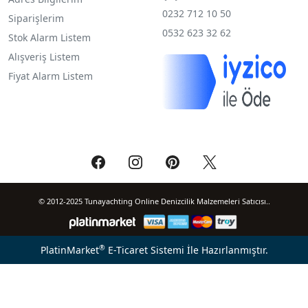
0232 712 10 50
Siparişlerim
0532 623 32 62
Stok Alarm Listem
Alışveriş Listem
Fiyat Alarm Listem
© 2012-2025 Tunayachting Online Denizcilik Malzemeleri Satıcısı..
®
PlatinMarket
E-Ticaret Sistemi
İle Hazırlanmıştır.