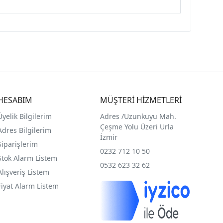
HESABIM
MÜŞTERİ HİZMETLERİ
Üyelik Bilgilerim
Adres /
Uzunkuyu Mah.
Çeşme Yolu Üzeri Urla
Adres Bilgilerim
İzmir
Siparişlerim
0232 712 10 50
Stok Alarm Listem
0532 623 32 62
Alışveriş Listem
Fiyat Alarm Listem