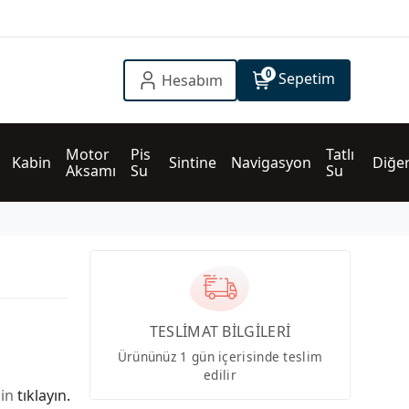
0
Sepetim
Hesabım
Motor 
Pis 
Tatlı 
Kabin
Sintine
Navigasyon
Diğe
Aksamı
Su
Su
TESLİMAT BİLGİLERİ
Ürününüz 1 gün içerisinde teslim
edilir
çin
tıklayın.