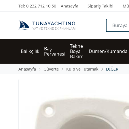
Tel: 0 232 712 10 50
Anasayfa
Sipariş Takibi
Müş
Tekne 
Baş 
Balıkçılık
Boya 
Dümen/Kumanda
Pervanesi
Bakım
Anasayfa
Güverte
Kulp ve Tutamak
DİĞER