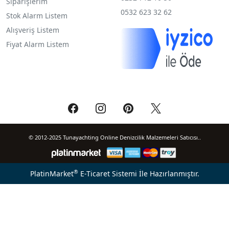
Siparişlerim
0532 623 32 62
Stok Alarm Listem
Alışveriş Listem
Fiyat Alarm Listem
© 2012-2025 Tunayachting Online Denizcilik Malzemeleri Satıcısı..
®
PlatinMarket
E-Ticaret Sistemi
İle Hazırlanmıştır.