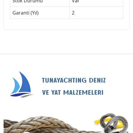
Stok Durumu
Var
Garanti (Yıl)
2