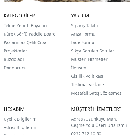
KATEGORİLER
YARDIM
Tekne Zehirli Boyaları
Sipariş Takibi
Kürek Sörfü Paddle Board
Arıza Formu
Paslanmaz Çelik Çıpa
İade Formu
Projektörler
Sıkça Sorulan Sorular
Buzdolabı
Müşteri Hizmetleri
Dondurucu
İletişim
Gizlilik Politikası
Teslimat ve İade
Mesafeli Satış Sözleşmesi
HESABIM
MÜŞTERİ HİZMETLERİ
Üyelik Bilgilerim
Adres /
Uzunkuyu Mah.
Çeşme Yolu Üzeri Urla İzmir
Adres Bilgilerim
0232 712 10 50