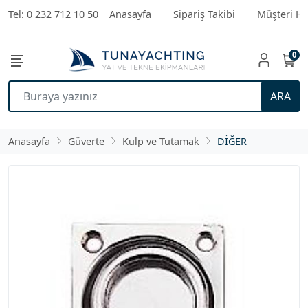
Tel: 0 232 712 10 50
Anasayfa
Sipariş Takibi
Müşteri Hi
0
ARA
Anasayfa
Güverte
Kulp ve Tutamak
DİĞER