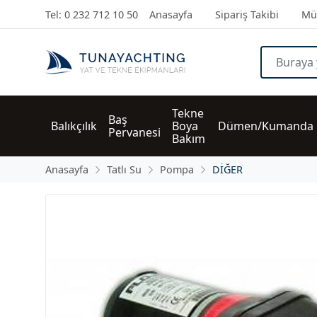
Tel: 0 232 712 10 50
Anasayfa
Sipariş Takibi
Müş
Tekne 
Baş 
Balıkçılık
Boya 
Dümen/Kumanda
Pervanesi
Bakım
Anasayfa
Tatlı Su
Pompa
DİĞER