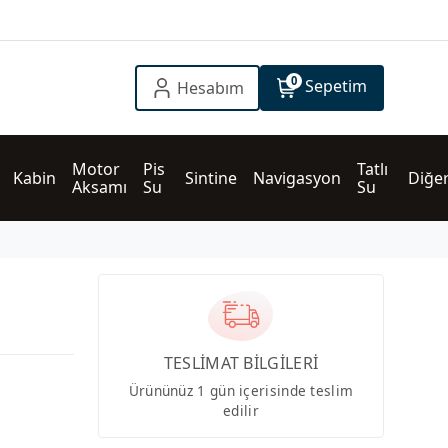
0
Sepetim
Hesabım
Motor 
Pis 
Tatlı 
Kabin
Sintine
Navigasyon
Diğe
Aksamı
Su
Su
TESLİMAT BİLGİLERİ
Ürününüz 1 gün içerisinde teslim
edilir