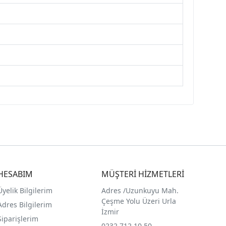
HESABIM
MÜŞTERİ HİZMETLERİ
Üyelik Bilgilerim
Adres /
Uzunkuyu Mah.
Çeşme Yolu Üzeri Urla
Adres Bilgilerim
İzmir
Siparişlerim
0232 712 10 50