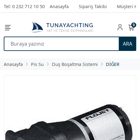
Tel: 0 232 712 10 50
Anasayfa
Sipariş Takibi
Müşteri Hi
0
ARA
Anasayfa
Pis Su
Duş Boşaltma Sistemi
DİĞER