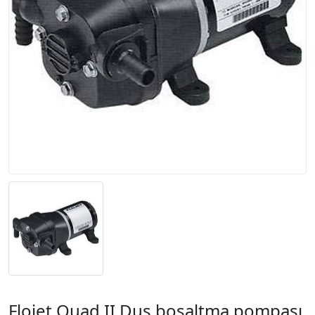
Flojet Quad II Duş boşaltma pompası