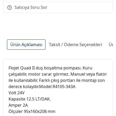
Satıcıya Soru Sor
Ürün Açıklaması
Taksit / Ödeme Seçenekleri
Ürü
Flojet Quad II duş boşaltma pompası. Kuru
çalışabilir, motor zarar görmez. Manuel veya flatör
ile kullanılabilir. Farklı çıkış portları ile montajı son
derece kolaydır.Model R4105-343A
Volt 24V
Kapasite 12.5 LT/DAK.
Amper 2A
Ölçüler 95x160x208 mm