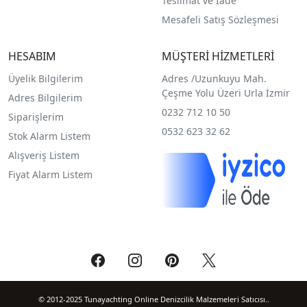
Teslimat ve İade
Mesafeli Satış Sözleşmesi
HESABIM
MÜŞTERİ HİZMETLERİ
Üyelik Bilgilerim
Adres /
Uzunkuyu Mah.
Çeşme Yolu Üzeri Urla İzmir
Adres Bilgilerim
0232 712 10 50
Siparişlerim
0532 623 32 62
Stok Alarm Listem
Alışveriş Listem
Fiyat Alarm Listem
© 2012-2025 Tunayachting Online Denizcilik Malzemeleri Satıcısı..