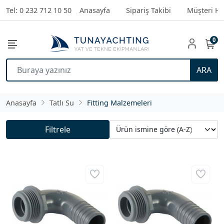
Tel: 0 232 712 10 50
Anasayfa
Sipariş Takibi
Müşteri Hi
0
ARA
Anasayfa
Tatlı Su
Fitting Malzemeleri
Filtrele