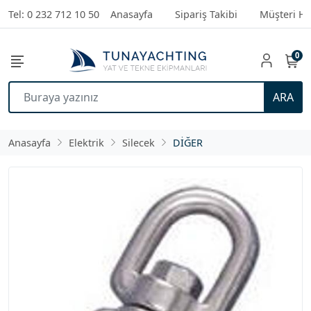
Tel: 0 232 712 10 50
Anasayfa
Sipariş Takibi
Müşteri Hi
0
ARA
Anasayfa
Elektrik
Silecek
DİĞER