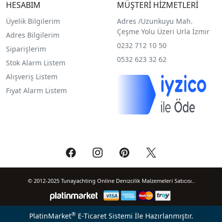
HESABIM
MÜŞTERİ HİZMETLERİ
Üyelik Bilgilerim
Adres /
Uzunkuyu Mah.
Çeşme Yolu Üzeri Urla İzmir
Adres Bilgilerim
0232 712 10 50
Siparişlerim
0532 623 32 62
Stok Alarm Listem
Alışveriş Listem
Fiyat Alarm Listem
© 2012-2025 Tunayachting Online Denizcilik Malzemeleri Satıcısı..
®
PlatinMarket
E-Ticaret Sistemi
İle Hazırlanmıştır.