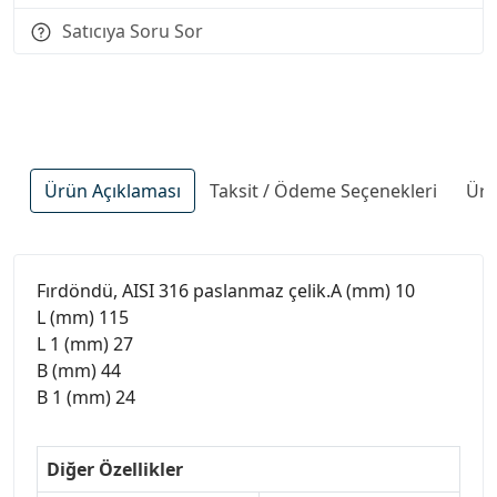
Satıcıya Soru Sor
Ürün Açıklaması
Taksit / Ödeme Seçenekleri
Ürü
Fırdöndü, AISI 316 paslanmaz çelik.A (mm) 10
L (mm) 115
L 1 (mm) 27
B (mm) 44
B 1 (mm) 24
Diğer Özellikler