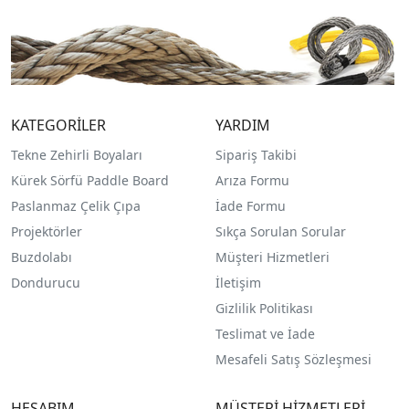
KATEGORİLER
YARDIM
Tekne Zehirli Boyaları
Sipariş Takibi
Kürek Sörfü Paddle Board
Arıza Formu
Paslanmaz Çelik Çıpa
İade Formu
Projektörler
Sıkça Sorulan Sorular
Buzdolabı
Müşteri Hizmetleri
Dondurucu
İletişim
Gizlilik Politikası
Teslimat ve İade
Mesafeli Satış Sözleşmesi
HESABIM
MÜŞTERİ HİZMETLERİ