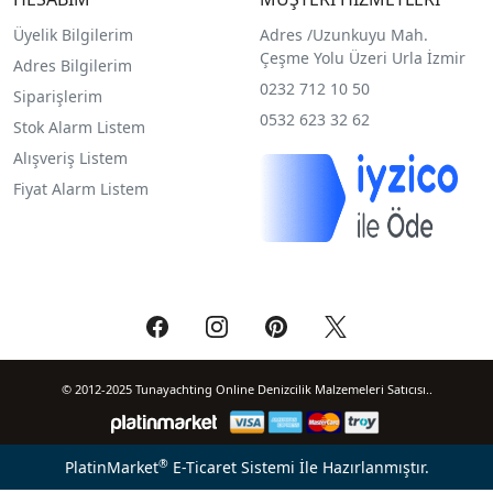
Üyelik Bilgilerim
Adres /
Uzunkuyu Mah.
Çeşme Yolu Üzeri Urla İzmir
Adres Bilgilerim
0232 712 10 50
Siparişlerim
0532 623 32 62
Stok Alarm Listem
Alışveriş Listem
Fiyat Alarm Listem
© 2012-2025 Tunayachting Online Denizcilik Malzemeleri Satıcısı..
®
PlatinMarket
E-Ticaret Sistemi
İle Hazırlanmıştır.