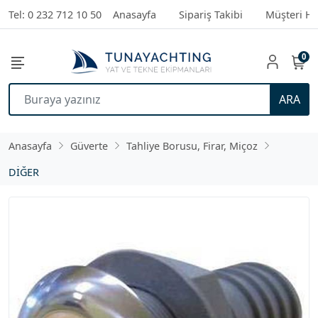
Tel: 0 232 712 10 50
Anasayfa
Sipariş Takibi
Müşteri Hi
0
ARA
Anasayfa
Güverte
Tahliye Borusu, Firar, Miçoz
DİĞER