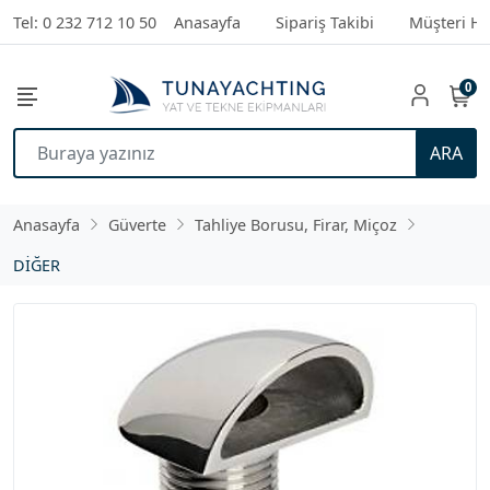
Tel: 0 232 712 10 50
Anasayfa
Sipariş Takibi
Müşteri Hi
0
ARA
Anasayfa
Güverte
Tahliye Borusu, Firar, Miçoz
DİĞER