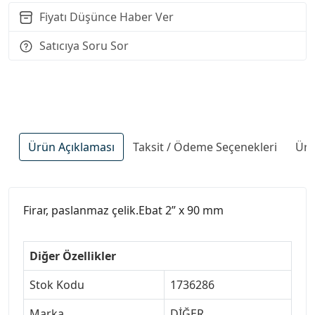
Fiyatı Düşünce Haber Ver
Satıcıya Soru Sor
Ürün Açıklaması
Taksit / Ödeme Seçenekleri
Ürü
Firar, paslanmaz çelik.Ebat 2” x 90 mm
Diğer Özellikler
Stok Kodu
1736286
Marka
DİĞER