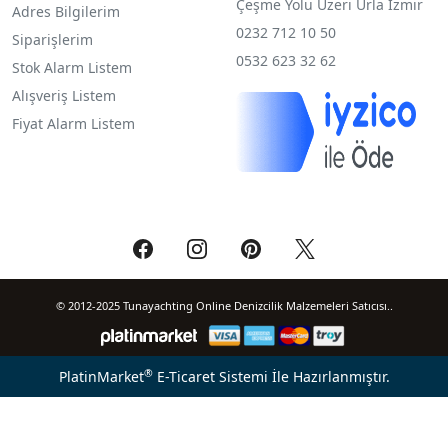
Çeşme Yolu Üzeri Urla İzmir
Adres Bilgilerim
0232 712 10 50
Siparişlerim
0532 623 32 62
Stok Alarm Listem
Alışveriş Listem
Fiyat Alarm Listem
© 2012-2025 Tunayachting Online Denizcilik Malzemeleri Satıcısı..
®
PlatinMarket
E-Ticaret Sistemi
İle Hazırlanmıştır.