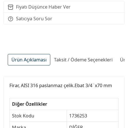
Fiyatı Düşünce Haber Ver
Satıcıya Soru Sor
Ürün Açıklaması
Taksit / Ödeme Seçenekleri
Ürü
Firar, AISI 316 paslanmaz çelik.Ebat 3/4¨x70 mm
Diğer Özellikler
Stok Kodu
1736253
Marka
DİĞER