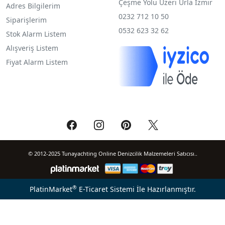
Çeşme Yolu Üzeri Urla İzmir
Adres Bilgilerim
0232 712 10 50
Siparişlerim
0532 623 32 62
Stok Alarm Listem
Alışveriş Listem
Fiyat Alarm Listem
© 2012-2025 Tunayachting Online Denizcilik Malzemeleri Satıcısı..
®
PlatinMarket
E-Ticaret Sistemi
İle Hazırlanmıştır.