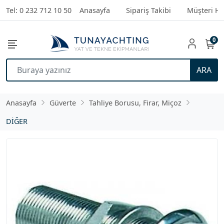
Tel: 0 232 712 10 50
Anasayfa
Sipariş Takibi
Müşteri Hi
0
ARA
Anasayfa
Güverte
Tahliye Borusu, Firar, Miçoz
DİĞER